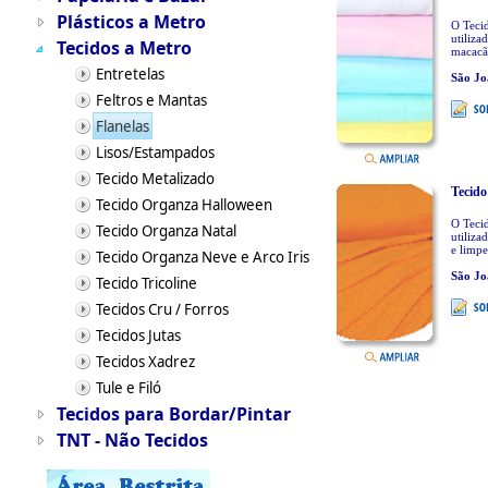
Plásticos a Metro
O Tecid
utiliza
Tecidos a Metro
macacão
Entretelas
São Jo
Feltros e Mantas
Flanelas
Lisos/Estampados
Tecido Metalizado
Tecido
Tecido Organza Halloween
O Tecid
Tecido Organza Natal
utiliza
e limpe
Tecido Organza Neve e Arco Iris
São Jo
Tecido Tricoline
Tecidos Cru / Forros
Tecidos Jutas
Tecidos Xadrez
Tule e Filó
Tecidos para Bordar/Pintar
TNT - Não Tecidos