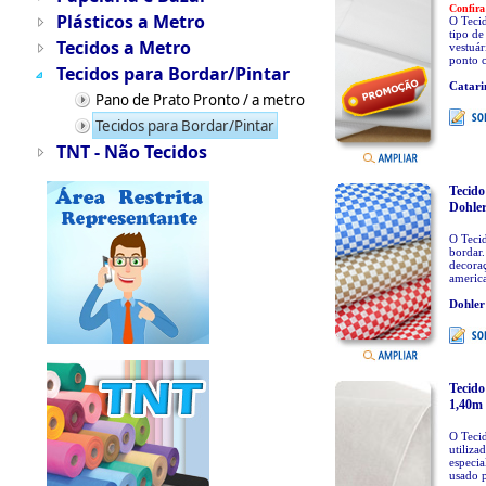
Confira
Plásticos a Metro
O Tecid
tipo de
Tecidos a Metro
vestuár
ponto c
Tecidos para Bordar/Pintar
Catari
Pano de Prato Pronto / a metro
Tecidos para Bordar/Pintar
TNT - Não Tecidos
Tecido
Dohle
O Tecid
bordar.
decoraç
america
Dohler
Tecido
1,40m 
O Tecid
utiliza
especia
usado p