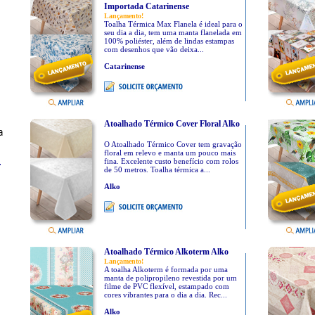
Importada Catarinense
Lançamento!
Toalha Térmica Max Flanela é ideal para o
seu dia a dia, tem uma manta flanelada em
100% poliéster, além de lindas estampas
com desenhos que vão deixa...
Catarinense
Atoalhado Térmico Cover Floral Alko
a
O Atoalhado Térmico Cover tem gravação
floral em relevo e manta um pouco mais
fina. Excelente custo benefício com rolos
r
de 50 metros. Toalha térmica a...
Alko
Atoalhado Térmico Alkoterm Alko
Lançamento!
A toalha Alkoterm é formada por uma
manta de polipropileno revestida por um
filme de PVC flexível, estampado com
cores vibrantes para o dia a dia. Rec...
Alko