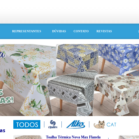
S
REPRESENTANTES
DÚVIDAS
CONTATO
REVISTAS
as
Toalha Térmica Nova Max Flanela