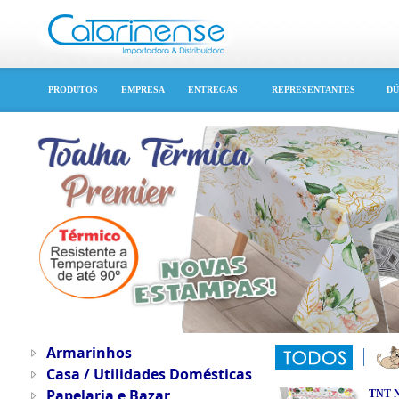
PRODUTOS
EMPRESA
ENTREGAS
REPRESENTANTES
DÚ
Armarinhos
Casa / Utilidades Domésticas
Papelaria e Bazar
TNT N