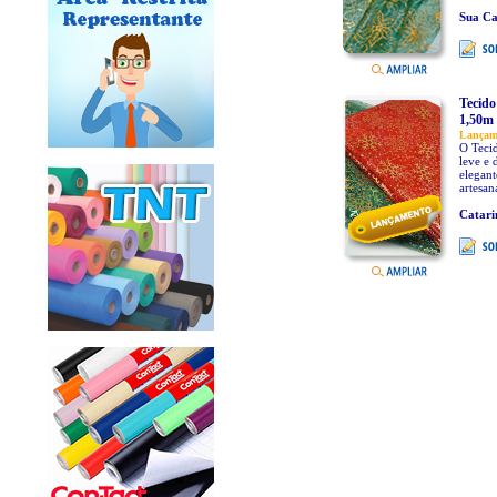
Sua Ca
Tecido
1,50m 
Lançam
O Teci
leve e 
elegant
artesan
Catari