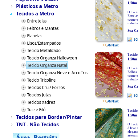
1,50m 
Plásticos a Metro
Tecidos a Metro
O Teci
Estrela
toque e
Entretelas
trabalh
Feltros e Mantas
Sua Ca
Flanelas
Lisos/Estampados
Tecido Metalizado
Tecido
Tecido Organza Halloween
1,50m 
Tecido Organza Natal
O Teci
Tecido Organza Neve e Arco Iris
Folhas 
toque e
Tecido Tricoline
trabalh
Tecidos Cru / Forros
Sua Ca
Tecidos Jutas
Tecidos Xadrez
Tule e Filó
Tecido
1,50m 
Tecidos para Bordar/Pintar
TNT - Não Tecidos
O Teci
é leve 
elegant
artesana