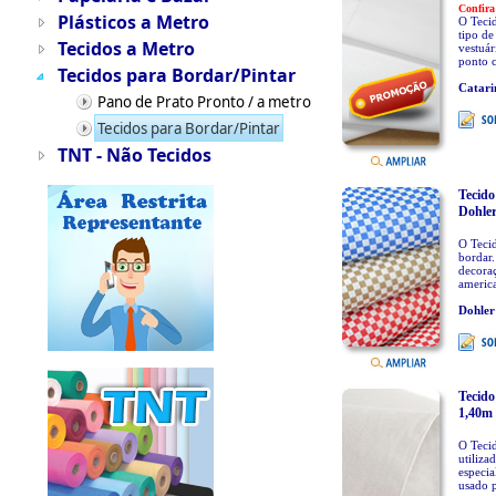
Confira
Plásticos a Metro
O Tecid
tipo de
Tecidos a Metro
vestuár
ponto c
Tecidos para Bordar/Pintar
Catari
Pano de Prato Pronto / a metro
Tecidos para Bordar/Pintar
TNT - Não Tecidos
Tecido
Dohle
O Tecid
bordar.
decoraç
america
Dohler
Tecido
1,40m 
O Tecid
utiliza
especia
usado p