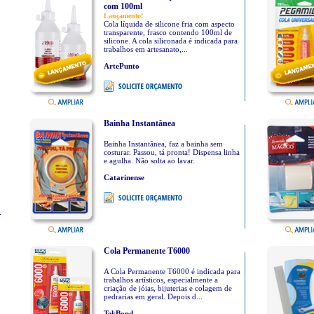
com 100ml
Lançamento!
Cola líquida de silicone fria com aspecto
transparente, frasco contendo 100ml de
silicone. A cola siliconada é indicada para
trabalhos em artesanato,...
ArtePunto
Bainha Instantânea
Bainha Instantânea, faz a bainha sem
costurar. Passou, tá pronta! Dispensa linha
e agulha. Não solta ao lavar.
Catarinense
r
Cola Permanente T6000
A Cola Permanente T6000 é indicada para
trabalhos artísticos, especialmente a
criação de jóias, bijuterias e colagem de
pedrarias em geral. Depois d...
TekBond