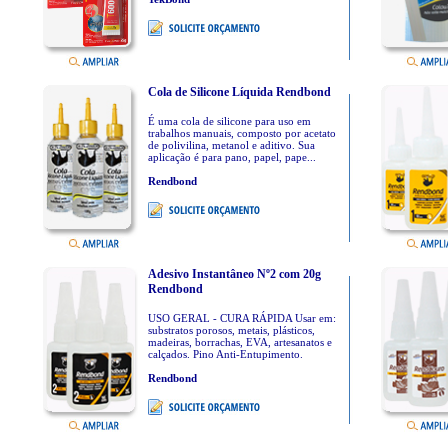
Cola de Silicone Líquida Rendbond
É uma cola de silicone para uso em
trabalhos manuais, composto por acetato
de polivilina, metanol e aditivo. Sua
aplicação é para pano, papel, pape...
Rendbond
Adesivo Instantâneo Nº2 com 20g
Rendbond
USO GERAL - CURA RÁPIDA Usar em:
substratos porosos, metais, plásticos,
madeiras, borrachas, EVA, artesanatos e
calçados. Pino Anti-Entupimento.
Rendbond